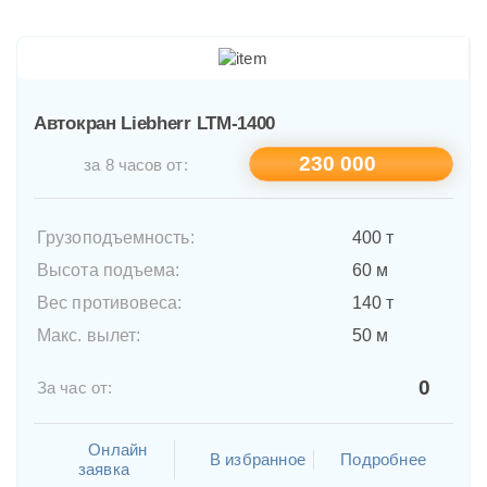
Автокран Liebherr LTM-1400
230 000
за 8 часов от:
Грузоподъемность:
400 т
Высота подъема:
60 м
Вес противовеса:
140 т
Макс. вылет:
50 м
0
За час от:
Онлайн
В избранное
Подробнее
заявка