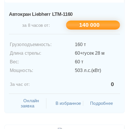
Автокран Liebherr LTM-1160
140 000
за 8 часов от:
Грузоподъемность:
160 т
Длина стрелы:
60+гусек 28 м
Вес:
60 т
Мощность:
503 л.с.(кВт)
0
За час от:
Онлайн
В избранное
Подробнее
заявка