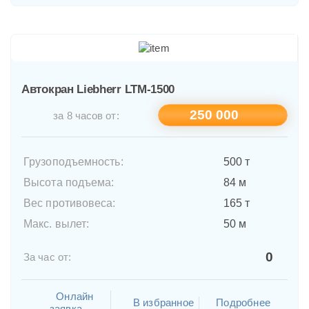
Автокран Liebherr LTM-1500
250 000
за 8 часов от:
Грузоподъемность:
500 т
Высота подъема:
84 м
Вес противовеса:
165 т
Макс. вылет:
50 м
0
За час от:
Онлайн
В избранное
Подробнее
заявка