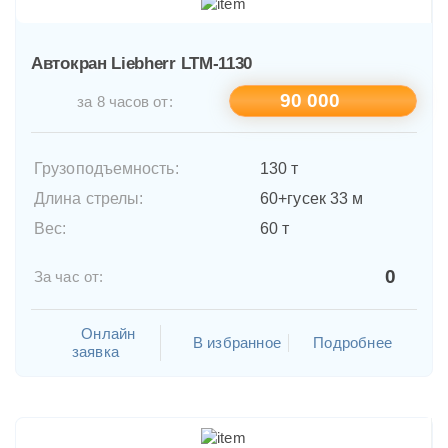
Автокран Liebherr LTM-1130
90 000
за 8 часов от:
Грузоподъемность:
130 т
Длина стрелы:
60+гусек 33 м
Вес:
60 т
0
За час от:
Онлайн
В избранное
Подробнее
заявка