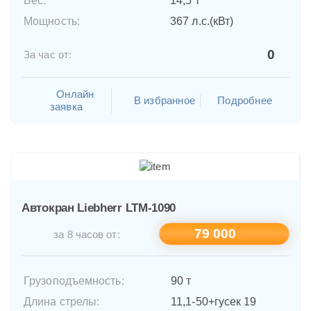
Вес:
14,5 т
Мощность:
367 л.с.(кВт)
0
За час от:
Онлайн
В избранное
Подробнее
заявка
Автокран Liebherr LTM-1090
79 000
за 8 часов от:
Грузоподъемность:
90 т
Длина стрелы:
11,1-50+гусек 19